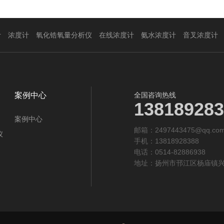
计
浓度计
氧化锆氧量分析仪
在线浓度计
氨水浓度计
音叉浓度计
案例中心
全国咨询热线
138189283
案例中心
邮箱：2497443475@qq.co
仪
手机：13818928388
电话：0514-82886938
地址：扬州市邗江区杨庙镇兴