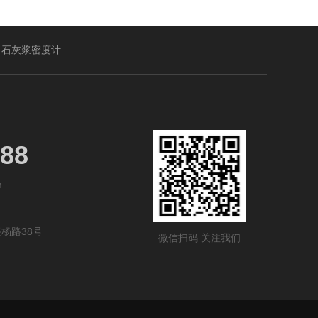
石灰浆密度计
88
m
杨路38号
微信扫码 关注我们