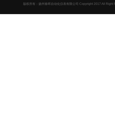
压力校验仪
版权所有：扬州春晖自动化仪表有限公司 Copyright 2017 All Right R
压力变送器
调节阀
电磁流量计
标准孔板
磁翻板液位计
涡街流量计
压力表
双金属温度计
热电阻
热电偶
一体化温度计
仪表阀、三阀
电缆系列
开关柜系列