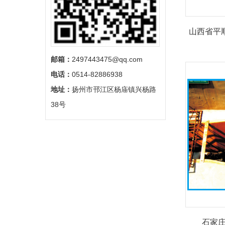
山西省平
邮箱：
2497443475@qq.com
电话：
0514-82886938
地址：
扬州市邗江区杨庙镇兴杨路
38号
石家