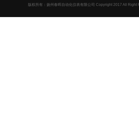
压力校验仪
版权所有：扬州春晖自动化仪表有限公司 Copyright 2017 All Right R
压力变送器
调节阀
电磁流量计
标准孔板
磁翻板液位计
涡街流量计
压力表
双金属温度计
热电阻
热电偶
一体化温度计
仪表阀、三阀
电缆系列
开关柜系列