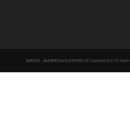
关于我们
资讯中心
产品展厅
公司简介
企业新闻
在线密度计
企业文化
行业新闻
氧化锆氧量分
企业实景
技术支持
超声波液位计
荣誉资质
雷达物位计
压力校验仪
版权所有：扬州春晖自动化仪表有限公司 Copyright 2017 All Right R
压力变送器
调节阀
电磁流量计
标准孔板
磁翻板液位计
涡街流量计
压力表
双金属温度计