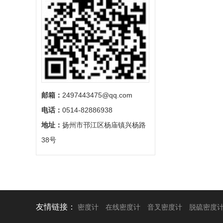
邮箱：
2497443475@qq.com
电话：
0514-82886938
地址：
扬州市邗江区杨庙镇兴杨路
38号
友情链接：
密度计
在线密度计
音叉密度计
脱硫密度