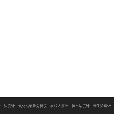
计
浓度计
氧化锆氧量分析仪
在线浓度计
氨水浓度计
音叉浓度计