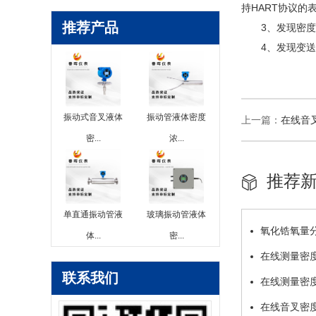
持HART协议
推荐产品
3、发现密度变
4、发现变送器
振动式音叉液体
振动管液体密度
上一篇：
在线音
密...
浓...
推荐
单直通振动管液
玻璃振动管液体
氧化锆氧量
体...
密...
在线测量密
联系我们
在线测量密
在线音叉密