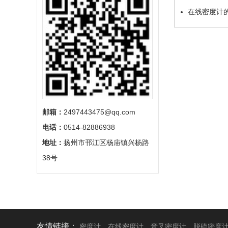
在线密度计
邮箱：
2497443475@qq.com
电话：
0514-82886938
地址：
扬州市邗江区杨庙镇兴杨路
38号
友情链接：
密度计
在线密度计
音叉密度计
脱硫密度