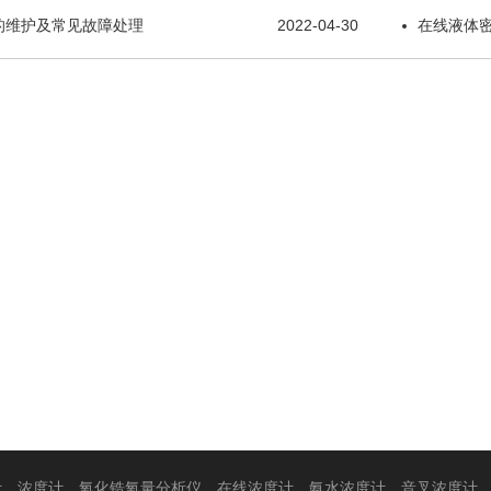
的维护及常见故障处理
2022-04-30
在线液体
计
浓度计
氧化锆氧量分析仪
在线浓度计
氨水浓度计
音叉浓度计