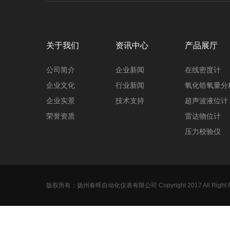
关于我们
资讯中心
产品展厅
公司简介
企业新闻
在线密度计
企业文化
行业新闻
氧化锆氧量分
企业实景
技术支持
超声波液位计
荣誉资质
雷达物位计
压力校验仪
压力变送器
调节阀
电磁流量计
版权所有：扬州春晖自动化仪表有限公司 Copyright 2017 All Right R
标准孔板
磁翻板液位计
涡街流量计