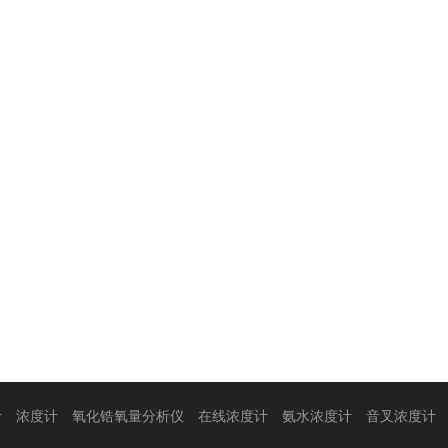
计
浓度计
氧化锆氧量分析仪
在线浓度计
氨水浓度计
音叉浓度计