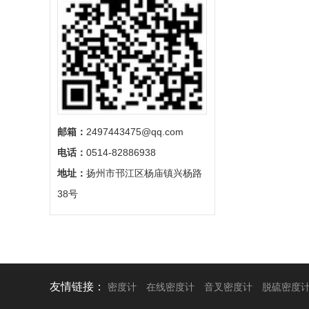
邮箱：
2497443475@qq.com
电话：
0514-82886938
地址：
扬州市邗江区杨庙镇兴杨路
38号
友情链接：
密度计
在线密度计
音叉密度计
脱硫密度