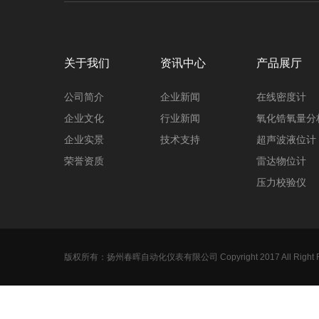
关于我们
资讯中心
产品展厅
公司简介
企业新闻
在线密度计
企业文化
行业新闻
氧化锆氧量分
企业实景
技术支持
超声波液位计
荣誉资质
雷达物位计
压力校验仪
压力变送器
调节阀
电磁流量计
版权所有：扬州春晖自动化仪表有限公司 Copyright 2017 All Right R
标准孔板
磁翻板液位计
涡街流量计